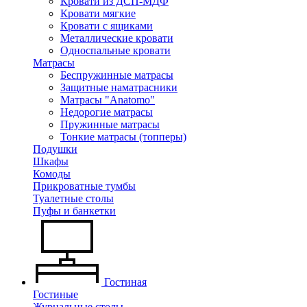
Кровати из ДСП-МДФ
Кровати мягкие
Кровати с ящиками
Металлические кровати
Односпальные кровати
Матрасы
Беспружинные матрасы
Защитные наматрасники
Матрасы "Anatomo"
Недорогие матрасы
Пружинные матрасы
Тонкие матрасы (топперы)
Подушки
Шкафы
Комоды
Прикроватные тумбы
Туалетные столы
Пуфы и банкетки
Гостиная
Гостиные
Журнальные столы