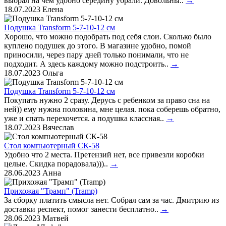
выбрал на чем удобно середину убрали. Довольны..
→
18.07.2023
Елена
Подушка Transform 5-7-10-12 см
Хорошо, что можно подобрать под себя слои. Сколько было
куплено подушек до этого. В магазине удобно, помой
приносили, через пару дней только понимали, что не
подходит. А здесь каждому можно подстроить..
→
18.07.2023
Ольга
Подушка Transform 5-7-10-12 см
Покупать нужно 2 сразу. Дерусь с ребенком за право сна на
ней)) ему нужна половина, мне целая. пока соберешь обратно,
уже и спать перехочется. а подушка классная..
→
18.07.2023
Вячеслав
Стол компьютерный СК-58
Удобно что 2 места. Претензий нет, все привезли коробки
целые. Скидка порадовала)))..
→
28.06.2023
Анна
Прихожая "Трамп" (Tramp)
За сборку платить смысла нет. Собрал сам за час. Дмитрию из
доставки респект, помог занести бесплатно..
→
28.06.2023
Матвей