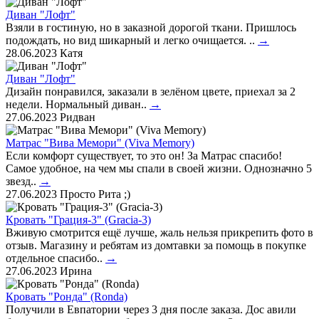
Диван "Лофт"
Взяли в гостиную, но в заказной дорогой ткани. Пришлось
подождать, но вид шикарный и легко очищается. ..
→
28.06.2023
Катя
Диван "Лофт"
Дизайн понравился, заказали в зелёном цвете, приехал за 2
недели. Нормальный диван..
→
27.06.2023
Ридван
Матрас "Вива Мемори" (Viva Memory)
Если комфорт существует, то это он! За Матрас спасибо!
Самое удобное, на чем мы спали в своей жизни. Однозначно 5
звезд..
→
27.06.2023
Просто Рита ;)
Кровать "Грация-3" (Gracia-3)
Вживую смотрится ещё лучше, жаль нельзя прикрепить фото в
отзыв. Магазину и ребятам из домтавки за помощь в покупке
отдельное спасибо..
→
27.06.2023
Ирина
Кровать "Ронда" (Ronda)
Получили в Евпатории через 3 дня после заказа. Дос авили