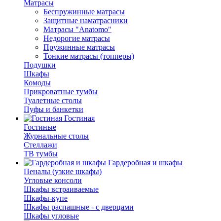
Матрасы
Беспружинные матрасы
Защитные наматрасники
Матрасы "Anatomo"
Недорогие матрасы
Пружинные матрасы
Тонкие матрасы (топперы)
Подушки
Шкафы
Комоды
Прикроватные тумбы
Туалетные столы
Пуфы и банкетки
Гостиная
Гостиные
Журнальные столы
Стеллажи
ТВ тумбы
Гардеробная и шкафы
Пеналы (узкие шкафы)
Угловые консоли
Шкафы встраиваемые
Шкафы-купе
Шкафы распашные - с дверцами
Шкафы угловые