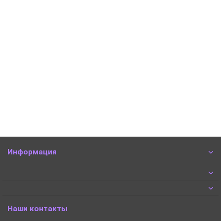
Кровать деревянная "Лера" массив берёзы
Есть в наличии
36960 ₽
В корзину
Быстрый заказ
Информация
Наши контакты