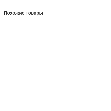
Похожие товары
Стол компьютерный СК-55
Есть в наличии
9921 ₽
В корзину
Быстрый заказ