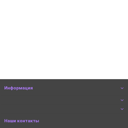
Стол письменный "Фронда-3"
Есть в наличии
6774 ₽
В корзину
Быстрый заказ
Информация
Наши контакты